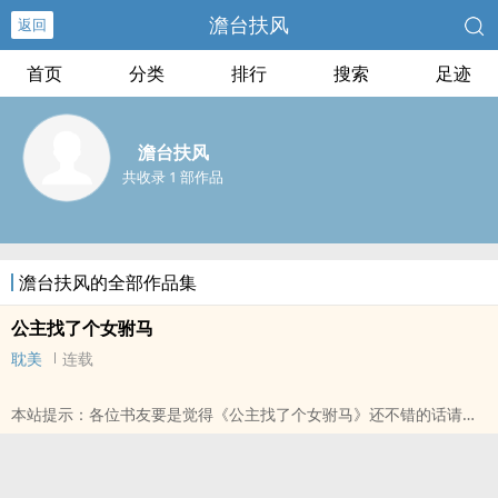
澹台扶风
返回
首页
分类
排行
搜索
足迹
澹台扶风
共收录 1 部作品
澹台扶风的全部作品集
公主找了个女驸马
耽美
连载
本站提示：各位书友要是觉得《公主找了个女驸马》还不错的话请不
要忘记向您QQ群和微博里的朋友推荐哦！