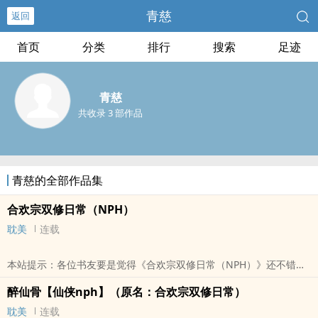
青慈
返回
首页
分类
排行
搜索
足迹
青慈
共收录 3 部作品
青慈的全部作品集
合欢宗双修日常（NPH）
耽美
连载
本站提示：各位书友要是觉得《合欢宗双修日常（NPH）》还不错的
话请不要忘记向您QQ群和微博里的朋友推荐哦！
醉仙骨【仙侠nph】（原名：合欢宗双修日常）
耽美
连载