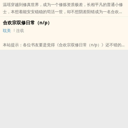
温瑶穿越到修真世界，成为一个修炼资质极差，长相平凡的普通小修
士，本想着能安安稳稳的苟活一世，却不想阴差阳错成为一名合欢宗
弟子，还是什么天生媚体，适合双修的绝顶体质？ 等等，为什么她
合欢宗双修日常（n/p）
身体中会有一个封印容貌的封印？ 都说修仙要断情绝爱，温瑶觉得
耽美
连载
很对，尤其是他们这种双修门派，每日要做的事情就是与人交媾双修?
??就连门派任务，也是要接别的修仙门派的委托双修，帮助那些弟子
本站提示：各位书友要是觉得《合欢宗双修日常（n/p）》还不错的
升级突破，以此获得修炼资源，以此
话请不要忘记向您QQ群和微博里的朋友推荐哦！
本站提示：各位书友要是觉得《醉仙骨【仙侠nph】（原名：合欢宗
双修日常）》还不错的话请不要忘记向您QQ群和微博里的朋友推荐
哦！