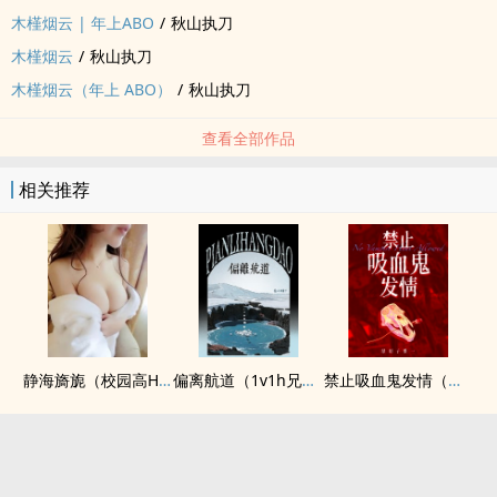
木槿烟云 | 年上ABO
/
秋山执刀
木槿烟云
/
秋山执刀
木槿烟云（年上 ABO）
/
秋山执刀
查看全部作品
相关推荐
静海旖旎（校园高H）
偏离航道（1v1h兄妹骨科bg）
禁止吸血鬼发情（姐狗高H 1v1）