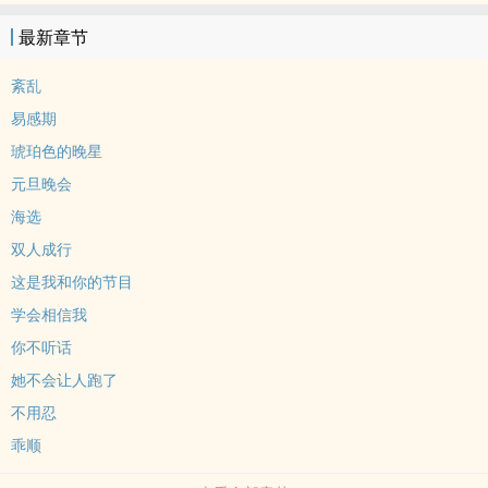
子，咬了她的腺体。“你的信息素好呛。”那是她们认识的第一天。陈
最新章节
封是S级Alpha，混乱的六中毕业，进过少管所，没有家人，住在城中
村，靠零散兼职和全额奖学金活着。她的信息素是武器，拳头是语
紊乱
言，孤身一人是她全部的底色，骨子里淌着脏戾。她打过的架比说过
易感期
的话多，吃过的亏比得到的善意多。薛璟是S级Omega，薛氏药业的
琥珀色的晚星
千金，信息素却会毫无预兆暴乱。医生说她必须找到匹配的Alpha进
元旦晚会
行双向标记，咬回去，从对方的信息素里汲取稳定。她是万中无一需
要反向标记Alpha的Omega。没有Alpha愿意把腺体给Omega咬。陈
海选
封愿意。她甚至没想过不愿意。薛璟咬她的时候，她疼到浑身脱离，
双人成行
却没有推开。后来薛璟说“咬我”，她红着眼睛咬回去，把所有的愤怒
这是我和你的节目
和羞耻都压在齿尖上。再后来，薛璟说什么，她都听。但她不知道薛
学会相信我
璟看过她的全部档案，不知道每一次的靠近都被安排得精准自然。一
你不听话
个步步为营，一个心甘情愿。脏戾变成乖顺，坚硬变成柔软。“下次要
咬之前，先说一声。”“好。”
她不会让人跑了
不用忍
乖顺