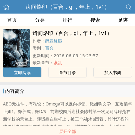
齿间烙印（百合，gl，年上，1v1）
首页
分类
排行
搜索
足迹
齿间烙印（百合，gl，年上，1v1）
作者：
醉意绛唇
类别：
百合
2026-06-09 15:23:57
更新时间：
最新章节：
紊乱
立即阅读
章节目录
加入书架
内容简介
ABO无挂件，有私设：Omega可以反向标记。微姐狗文学，互攻偏年
上姐1。微养成，微D/S。前期校园后期社会陈封第一次见到薛璟是在
新学校的天台上。薛璟靠在栏杆上，被三个Alpha围着，竹叶沉香的
味道从失效的抑制贴边缘渗出来，像一炉被灰盖住的炭，表明安静，
展开全部
底下全是滚烫的暗红。陈封帮了她，然后薛璟一个Omega揽过她的脖